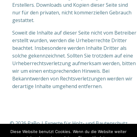
Erstellers. Downloads und Kopien dieser Seite sind
nur für den privaten, nicht kommerziellen Gebrauch
gestattet.
Soweit die Inhalte auf dieser Seite nicht vom Betreiber
erstellt wurden, werden die Urheberrechte Dritter
beachtet. Insbesondere werden Inhalte Dritter als
solche gekennzeichnet. Sollten Sie trotzdem auf eine
Urheberrechtsverletzung aufmerksam werden, bitten
wir um einen entsprechenden Hinweis. Bei
Bekanntwerden von Rechtsverletzungen werden wir
derartige Inhalte umgehend entfernen.
© 2026 PaBo | Experte für Holz- und Bautenschutz
aus Bremen . Created for free using WordPress and
Diese Website benutzt Cookies. Wenn du die Website weiter